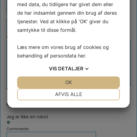
med data, du tidligere har givet dem eller
de har indsamlet gennem din brug af deres
Telefon
*
tjenester. Ved at klikke på 'OK' giver du
samtykke til disse formål.
Besked
*
Læs mere om vores brug af cookies og
behandling af persondata
her
.
VIS
DETALJER
JA
NEJ
OK
JA
NEJ
Billeder af projektet
NØDVENDIGE
PRÆFERENCER
AFVIS ALLE
Slip fil her eller
Vælg filer
JA
NEJ
JA
NEJ
Max. file size: 64 MB.
MARKETING
STATISTIK
Jeg er ikke en robot
Comments