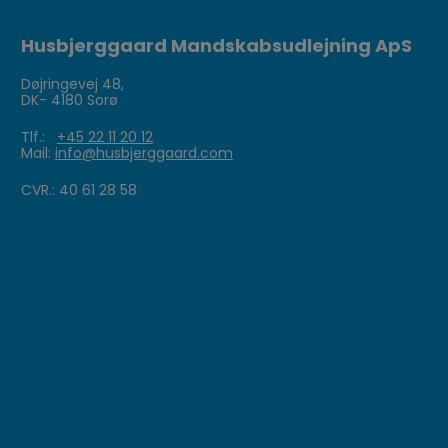
Husbjerggaard Mandskabsudlejning ApS
Døjringevej 48,
DK- 4180 Sorø
Tlf.:
+45 22 11 20 12
Mail:
info@husbjerggaard.com
CVR.: 40 61 28 58