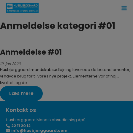
Hop
til
indholdet
Anmeldelse kategori #01
Anmeldelse #01
19. jan 2023
Husbjerggaard mandskabsudlejning leverede de betonelementer,
vi havde brug for til vores nye projekt. Elementerne var af høj…
kvalitet, og de…
Læs mere
Kontakt os
Husbjerggaard Mandskabsudlejning ApS
22 11 20 12
info@husbjerggaard.com