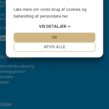
Døjringevej 48,
DK- 4180 Sorø
Læs mere om vores brug af cookies og
Tlf:
+45 22 11 20 12
behandling af persondata
her
.
info@husbjerggaard.com
VIS
DETALJER
CVR: 40612858
JA
NEJ
OK
JA
NEJ
NØDVENDIGE
PRÆFERENCER
AFVIS ALLE
JA
NEJ
JA
NEJ
Vores ydelser
MARKETING
STATISTIK
Mandskabsudlejning
Anlægsgartner
Snedker
Maler
Sider